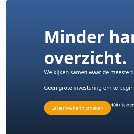
Minder ha
overzicht.
We kijken samen waar de meeste tijd
Geen grote investering om te begi
100+
tevred
Laten we kennismaken